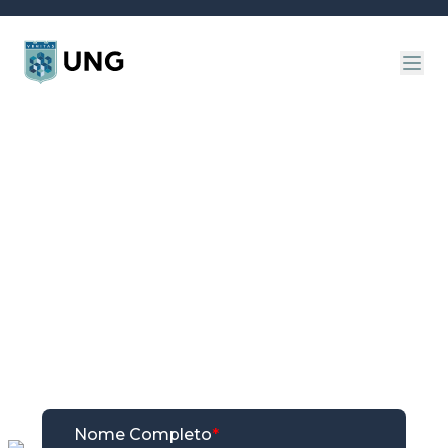
Mestrado
&
Doutorado
Pesquisa que desafia.
Inovação que transforma.